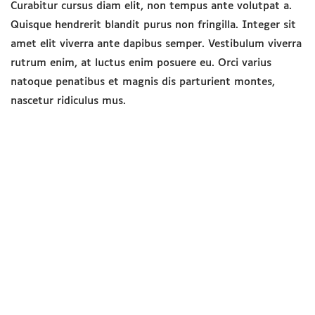
convallis erat. Vestibulum magna sem, blandit p
augue sit amet, auctor malesuada sapien. Nulla
leo eget eros hendrerit, non laoreet ipsum lacini
Curabitur cursus diam elit, non tempus ante vol
Quisque hendrerit blandit purus non fringilla. In
amet elit viverra ante dapibus semper. Vestibul
rutrum enim, at luctus enim posuere eu. Orci va
natoque penatibus et magnis dis parturient mo
nascetur ridiculus mus.