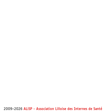
test art
1 oct. 2025
1 min.
CATÉGORIE B
Description