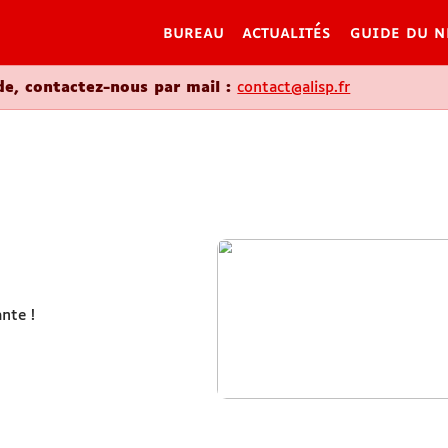
bureau
ac
oute demande, contactez-nous par mail :
cont
P
026
di enrichissante !