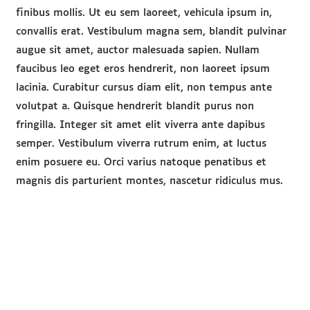
Lorem ipsum dolor sit amet, consectetur adipis
Duis sagittis posuere ligula sit amet lacinia. Du
dignissim pellentesque magna, rhoncus congue
finibus mollis. Ut eu sem laoreet, vehicula ipsu
convallis erat. Vestibulum magna sem, blandit 
augue sit amet, auctor malesuada sapien. Nul
faucibus leo eget eros hendrerit, non laoreet 
lacinia. Curabitur cursus diam elit, non tempus
volutpat a. Quisque hendrerit blandit purus n
fringilla. Integer sit amet elit viverra ante dap
semper. Vestibulum viverra rutrum enim, at lu
enim posuere eu. Orci varius natoque penatibu
magnis dis parturient montes, nascetur ridicul