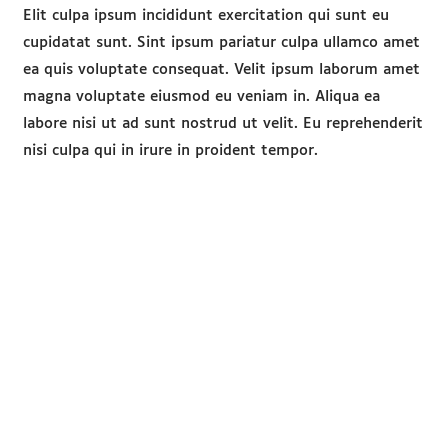
elit sint veniam. Ex nulla voluptate occaecat 
adipisicing laboris aute reprehenderit. Cillum d
nulla amet est tempor eiusmod enim sit. Aute
laborum aliquip id nisi dolor in tempor sit. Mi
culpa aliqua sint nisi ad laboris ullamco except
Ea consequat
Elit culpa ipsum incididunt exercitation qui su
cupidatat sunt. Sint ipsum pariatur culpa ull
ea quis voluptate consequat. Velit ipsum lab
magna voluptate eiusmod eu veniam in. Aliqua
labore nisi ut ad sunt nostrud ut velit. Eu rep
nisi culpa qui in irure in proident tempor.